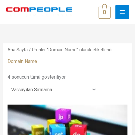
İçeriğe
ANA
atla
0
MEN
Ana Sayfa
/ Ürünler “Domain Name” olarak etiketlendi
Domain Name
4 sonucun tümü gösteriliyor