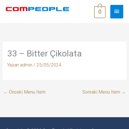
İçeriğe
ANA
atla
0
MEN
33 – Bitter Çikolata
Yazan
admin
/
25/05/2024
←
Önceki Menu Item
Sonraki Menu Item
→