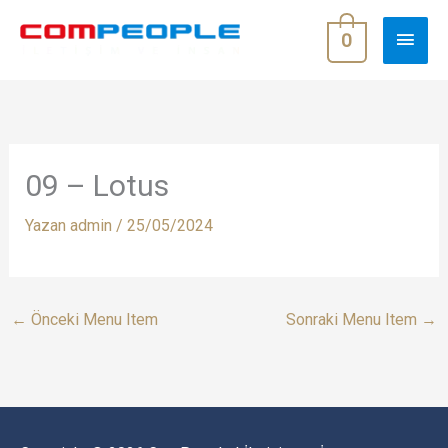
İçeriğe
ANA
atla
0
MEN
09 – Lotus
Yazan
admin
/
25/05/2024
←
Önceki Menu Item
Sonraki Menu Item
→