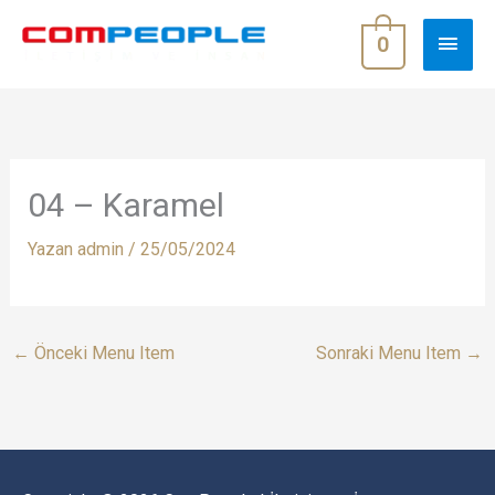
İçeriğe
ANA
atla
0
MEN
04 – Karamel
Yazan
admin
/
25/05/2024
←
Önceki Menu Item
Sonraki Menu Item
→