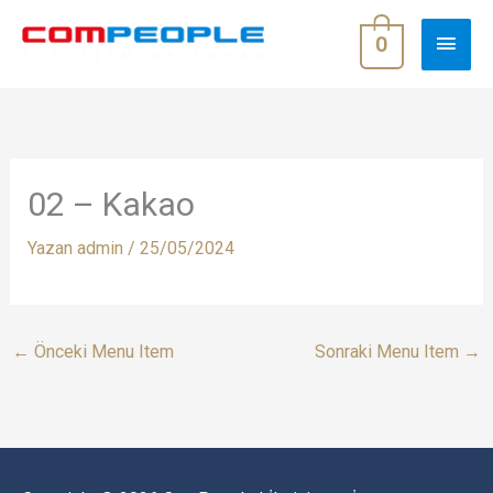
İçeriğe
ANA
atla
0
MEN
02 – Kakao
Yazan
admin
/
25/05/2024
←
Önceki Menu Item
Sonraki Menu Item
→